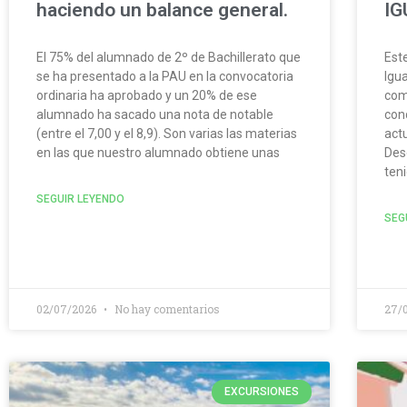
haciendo un balance general.
IG
El 75% del alumnado de 2º de Bachillerato que
Est
se ha presentado a la PAU en la convocatoria
Igu
ordinaria ha aprobado y un 20% de ese
com
alumnado ha sacado una nota de notable
con
(entre el 7,00 y el 8,9). Son varias las materias
act
en las que nuestro alumnado obtiene unas
Des
teni
SEGUIR LEYENDO
SEG
02/07/2026
No hay comentarios
27/
EXCURSIONES