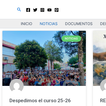
Ir
Buscar
al
contenido
INICIO
NOTICIAS
DOCUMENTOS
DE
NOTICIAS
Despedimos el curso 25-26
RE