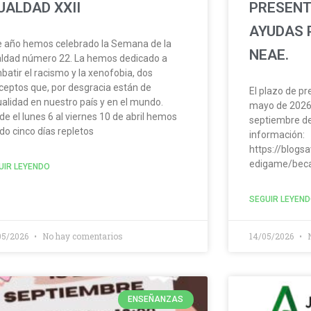
UALDAD XXII
PRESENT
AYUDAS 
e año hemos celebrado la Semana de la
NEAE.
aldad número 22. La hemos dedicado a
batir el racismo y la xenofobia, dos
ceptos que, por desgracia están de
El plazo de pr
ualidad en nuestro país y en el mundo.
mayo de 2026 
de el lunes 6 al viernes 10 de abril hemos
septiembre de
do cinco días repletos
información:
https://blogs
edigame/bec
UIR LEYENDO
SEGUIR LEYEN
05/2026
No hay comentarios
14/05/2026
N
ENSEÑANZAS